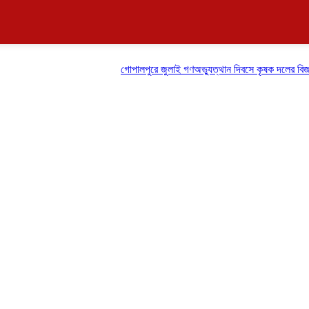
গোপালপুরে জুলাই গণঅভ্যুত্থান দিবসে কৃষক দলের বিজয় র‍্যালি