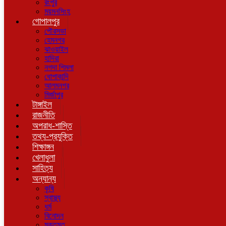
রংপুর
ময়মনসিংহ
গোপালপুর
পৌরসভা
হেমনগর
ঝাওয়াইল
হাদিরা
নগদা শিমলা
ধোপাকান্দি
আলমনগর
মির্জাপুর
টাঙ্গাইল
রাজনীতি
অপরাধ-শাস্তি
তথ্য-প্রযুক্তি
শিক্ষাঙ্গন
খেলাধুলা
সাহিত্য
অন্যান্য
কৃষি
স্বাস্থ্য
ধর্ম
বিনোদন
মুক্তমত