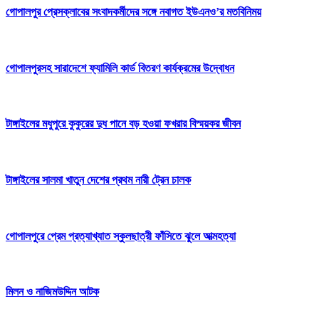
গোপালপুর প্রেসক্লাবের সংবাদকর্মীদের সঙ্গে নবাগত ইউএনও’র মতবিনিময়
গোপালপুরসহ সারাদেশে ফ্যামিলি কার্ড বিতরণ কার্যক্রমের উদ্বোধন
টাঙ্গাইলের মধুপুরে কুকুরের দুধ পানে বড় হওয়া ফখরার বিস্ময়কর জীবন
টাঙ্গাইলের সালমা খাতুন দেশের প্রথম নারী ট্রেন চালক
গোপালপুরে প্রেম প্রত্যাখ্যাত স্কুলছাত্রী ফাঁসিতে ঝুলে আত্মহত্যা
মিলন ও নাজিমউদ্দিন আটক