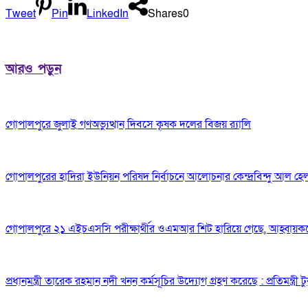
Tweet
Pin
LinkedIn
Shares
0
আরও পড়ুন
গোপালপুরে জুলাই গণঅভ্যুত্থান দিবসে কৃষক দলের বিজয় র‍্যালি
গোপালপুরের হাদিরা ইউনিয়ন পরিষদ নির্বাচনে আলোচনার কেন্দ্রবিন্দু আল হে
গোপালপুরে ২১ এইচএসসি পরীক্ষার্থীর ওএমআর শিট হারিয়ে গেছে, আহ্বায়ক
প্রধানমন্ত্রী তারেক রহমান নদী খনন কর্মসূচির উদ্যোগ গ্রহণ করেছে : প্রতিমন্ত্রী টু