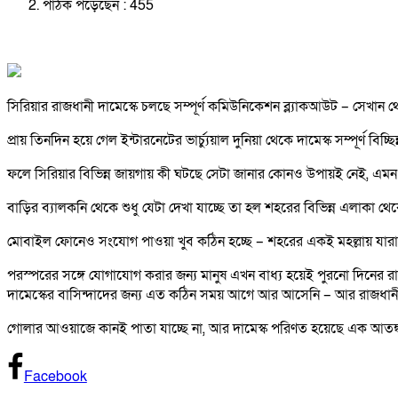
পাঠক পড়েছেন :
455
সিরিয়ার রাজধানী দামেস্কে চলছে সম্পূর্ণ কমিউনিকেশন ব্ল্যাকআউট – সেখান 
প্রায় তিনদিন হয়ে গেল ইন্টারনেটের ভার্চ্যুয়াল দুনিয়া থেকে দামেস্ক সম্পূর্ণ ব
ফলে সিরিয়ার বিভিন্ন জায়গায় কী ঘটছে সেটা জানার কোনও উপায়ই নেই, এমন কী 
বাড়ির ব্যালকনি থেকে শুধু যেটা দেখা যাচ্ছে তা হল শহরের বিভিন্ন এলাকা থ
মোবাইল ফোনেও সংযোগ পাওয়া খুব কঠিন হচ্ছে – শহরের একই মহল্লায় যারা থ
পরস্পরের সঙ্গে যোগাযোগ করার জন্য মানুষ এখন বাধ্য হয়েই পুরনো দিনের রাস্
দামেস্কের বাসিন্দাদের জন্য এত কঠিন সময় আগে আর আসেনি – আর রাজধানী
গোলার আওয়াজে কানই পাতা যাচ্ছে না, আর দামেস্ক পরিণত হয়েছে এক আতঙ্ক
Facebook