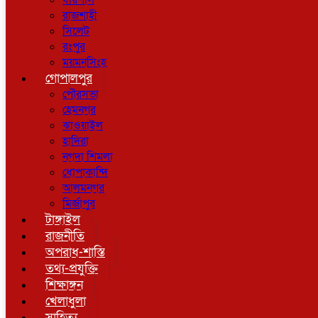
বরিশাল
রাজশাহী
সিলেট
রংপুর
ময়মনসিংহ
গোপালপুর
পৌরসভা
হেমনগর
ঝাওয়াইল
হাদিরা
নগদা শিমলা
ধোপাকান্দি
আলমনগর
মির্জাপুর
টাঙ্গাইল
রাজনীতি
অপরাধ-শাস্তি
তথ্য-প্রযুক্তি
শিক্ষাঙ্গন
খেলাধুলা
সাহিত্য