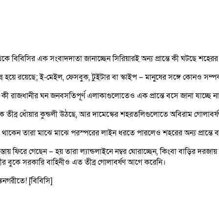
থেকে বিবিসির এক সংবাদদাতা জানাচ্ছেন সিরিয়ারই অন্য প্রান্তে কী ঘটছে শহের
িচ্ছিন্ন হয়ে রয়েছে; ই-মেইল, ফেসবুক, টুইটার বা স্কাইপ – মানুষের সঙ্গে কোনও সম
রাজধানীর ঘন জনবসতিপূর্ণ এলাকাগুলোতেও এক প্রান্তে বসে জানা যাচ্ছে না অন
েকে তীব্র ধোঁয়ার কুন্ডলী উঠছে, আর দামেস্কের শহরতলিগুলোতে অবিরাম গোলাবর
াকেন তারা মাঝে মাঝে পরস্পরের লাইন ধরতে পারলেও শহরের অন্য প্রান্তে ব
তায় ফিরে গেছেন – হয় তারা ল্যান্ডলাইনে নম্বর ঘোরাচ্ছেন, কিংবা বাড়ির দরজা
র বুকে সরকারি বাহিনীও এত তীব্র গোলাবর্ষণ আগে করেনি।
নগরীতে! [বিবিসি]