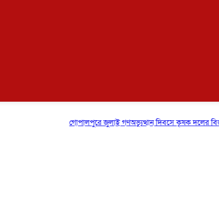
গোপালপুরে জুলাই গণঅভ্যুত্থান দিবসে কৃষক দলের বিজয় র‍্যা