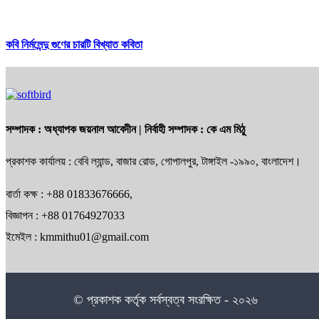
কবি নির্মলেন্দু গুণের চারটি বিখ্যাত কবিতা
সম্পাদক :
অধ্যাপক জয়নাল আবেদীন
| নির্বাহী সম্পাদক :
কে এম মিঠু
প্রকাশক কার্যালয় : বেবি ল্যান্ড, বাজার রোড, গোপালপুর, টাঙ্গাইল -১৯৯০, বাংলাদেশ।
বার্তা কক্ষ : +88 01833676666,
বিজ্ঞাপন : +88 01764927033
ইমেইল : kmmithu01@gmail.com
© প্রকাশক কর্তৃক সর্বস্বত্ব সংরক্ষিত - ২০২৬