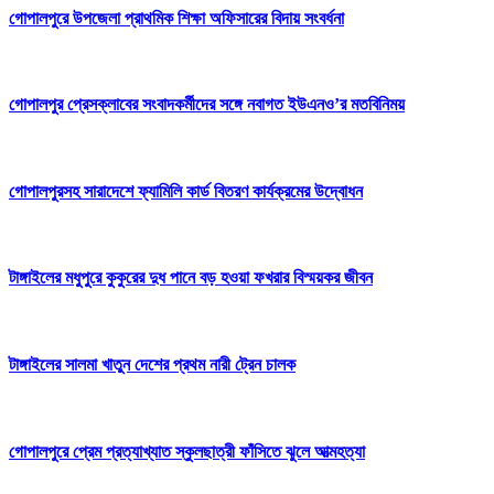
গোপালপুরে উপজেলা প্রাথমিক শিক্ষা অফিসারের বিদায় সংবর্ধনা
গোপালপুর প্রেসক্লাবের সংবাদকর্মীদের সঙ্গে নবাগত ইউএনও’র মতবিনিময়
গোপালপুরসহ সারাদেশে ফ্যামিলি কার্ড বিতরণ কার্যক্রমের উদ্বোধন
টাঙ্গাইলের মধুপুরে কুকুরের দুধ পানে বড় হওয়া ফখরার বিস্ময়কর জীবন
টাঙ্গাইলের সালমা খাতুন দেশের প্রথম নারী ট্রেন চালক
গোপালপুরে প্রেম প্রত্যাখ্যাত স্কুলছাত্রী ফাঁসিতে ঝুলে আত্মহত্যা