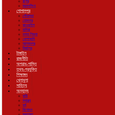
রংপুর
ময়মনসিংহ
গোপালপুর
পৌরসভা
হেমনগর
ঝাওয়াইল
হাদিরা
নগদা শিমলা
ধোপাকান্দি
আলমনগর
মির্জাপুর
টাঙ্গাইল
রাজনীতি
অপরাধ-শাস্তি
তথ্য-প্রযুক্তি
শিক্ষাঙ্গন
খেলাধুলা
সাহিত্য
অন্যান্য
কৃষি
স্বাস্থ্য
ধর্ম
বিনোদন
মুক্তমত