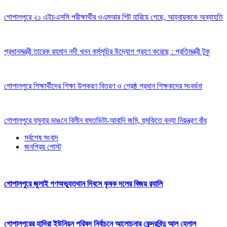
গোপালপুরে ২১ এইচএসসি পরীক্ষার্থীর ওএমআর শিট হারিয়ে গেছে, আহ্বায়ককে অব্যাহতি
প্রধানমন্ত্রী তারেক রহমান নদী খনন কর্মসূচির উদ্যোগ গ্রহণ করেছে : প্রতিমন্ত্রী টুকু
গোপালপুরে শিক্ষার্থীদের শিক্ষা উপকরণ বিতরণ ও শ্রেষ্ঠ প্রধান শিক্ষকদের সংবর্ধনা
গোপালপুরে যমুনার ভাঙনে বিলীন বসতভিটা-আবাদি জমি, হুমকিতে বন্যা নিয়ন্ত্রণ বাঁধ
সর্বশেষ সংবাদ
জনপ্রিয় পোস্ট
গোপালপুরে জুলাই গণঅভ্যুত্থান দিবসে কৃষক দলের বিজয় র‍্যালি
গোপালপুরের হাদিরা ইউনিয়ন পরিষদ নির্বাচনে আলোচনার কেন্দ্রবিন্দু আল হেলাল