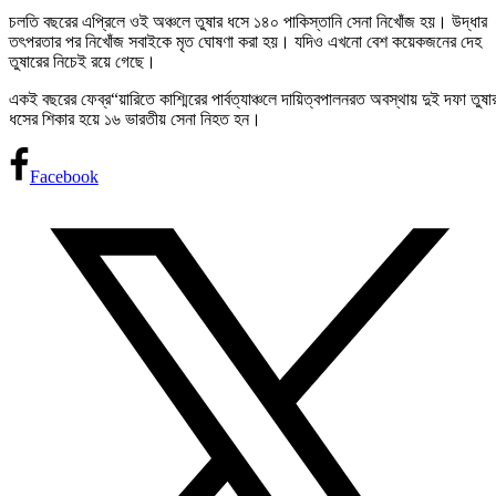
চলতি বছরের এপ্রিলে ওই অঞ্চলে তুষার ধসে ১৪০ পাকিস্তানি সেনা নিখোঁজ হয়। উদ্ধার
তৎপরতার পর নিখোঁজ সবাইকে মৃত ঘোষণা করা হয়। যদিও এখনো বেশ কয়েকজনের দেহ
তুষারের নিচেই রয়ে গেছে।
একই বছরের ফেব্র“য়ারিতে কাশ্মিরের পার্বত্যাঞ্চলে দায়িত্বপালনরত অবস্থায় দুই দফা তুষা
ধসের শিকার হয়ে ১৬ ভারতীয় সেনা নিহত হন।
Facebook