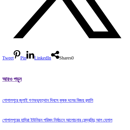
Tweet
Pin
LinkedIn
Shares
0
আরও পড়ুন
গোপালপুরে জুলাই গণঅভ্যুত্থান দিবসে কৃষক দলের বিজয় র‍্যালি
গোপালপুরের হাদিরা ইউনিয়ন পরিষদ নির্বাচনে আলোচনার কেন্দ্রবিন্দু আল হেলাল