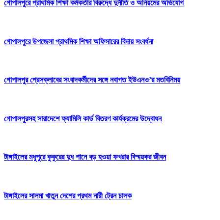
গোপালপুরে প্রাথমিক শিক্ষা কর্মকর্তার বিরুদ্ধে দুর্নীতি ও অনিয়মের অভিযোগ
গোপালপুরে উপজেলা প্রাথমিক শিক্ষা অফিসারের বিদায় সংবর্ধনা
গোপালপুর প্রেসক্লাবের সংবাদকর্মীদের সঙ্গে নবাগত ইউএনও’র মতবিনিময়
গোপালপুরসহ সারাদেশে ফ্যামিলি কার্ড বিতরণ কার্যক্রমের উদ্বোধন
টাঙ্গাইলের মধুপুরে কুকুরের দুধ পানে বড় হওয়া ফখরার বিস্ময়কর জীবন
টাঙ্গাইলের সালমা খাতুন দেশের প্রথম নারী ট্রেন চালক