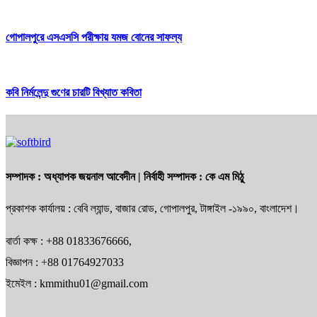
গোপালপুরে এসএসসি পরীক্ষায় যমজ বোনের সাফল্য
কবি নির্মলেন্দু গুণের চারটি বিখ্যাত কবিতা
সম্পাদক :
অধ্যাপক জয়নাল আবেদীন
| নির্বাহী সম্পাদক :
কে এম মিঠু
প্রকাশক কার্যালয় : বেবি ল্যান্ড, বাজার রোড, গোপালপুর, টাঙ্গাইল -১৯৯০, বাংলাদেশ।
বার্তা কক্ষ : +88 01833676666,
বিজ্ঞাপন : +88 01764927033
ইমেইল : kmmithu01@gmail.com