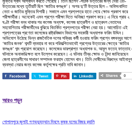
মুক্তির স্বাদ আস্বাদন করতে পেরেছে। তিনি ছিলেন’-সঠিক উত্তরের জন্য দেয়া ৩টি-
উত্তরের মধ্যে তৃতীয়টি ছিল ‘জাতির কলঙ্ক’। অপর দু’টি উত্তর ছিল – অবিসংবাদিত
নেতা ও জাতির মুক্তির দিশারী। সকালে এমন প্রশ্নপত্র হাতে পেয়ে ক্ষোভ প্রকাশ করে
পরীক্ষার্থীরা। অনেকেই এমন প্রশ্নে পরীক্ষা দিতে অনিচ্ছা প্রকাশ করে। এ নিয়ে প্রায় ২
ঘণ্টা পরীক্ষা বন্ধ থাকার পর কলেজ অধ্যক্ষ, কলেজ ছাত্রলীগ ও ছাত্রদল নেতাদের
সহযোগিতায় পরীক্ষার্থীদের বুঝিয়ে বিতর্কিত প্রশ্নপত্রে পরীক্ষা নেয়া হয়। আলোচিত এই
প্রশ্নপত্রের প্রণেতা কলেজের রাষ্ট্রবিজ্ঞান বিভাগের সহকারী অধ্যাপক ফরিদ উদ্দিন।
অভিযোগ উঠেছে ভিন্ন রাজনৈতিক দলের সক্রিয় কর্মী হওয়ায় ফরিদ প্রশ্নে বঙ্গবন্ধুর আগে
‘জাতির জনক’ শব্দটি ব্যবহার না করে পরিকল্পিতভাবেই প্রশ্নের উত্তরের ক্ষেত্রে ‘জাতির
কলঙ্ক’ শব্দ প্রয়োগ করেছেন। কলেজের ভারপ্রাপ্ত অধ্যাপক ড. আবুল ফতেহ ফাত্তাহ
ঘটনাকে অনাকাঙিক্ষত বলে উল্লেখ করেছেন। এ ঘটনায় তীব্র ক্ষোভ ও নিন্দা জানিয়েছেন
জেলা ছাত্রলীগের সাধারণ সম্পাদক ফরহাদ হোসেন খান। তিনি দোষীদের বিরুদ্ধে আইনানু
ব্যবস্থা নেয়ার জন্য কলেজ কর্তৃপক্ষের প্রতি দাবি জানান।
Shares
0
Facebook
Tweet
Pin
LinkedIn
আরও পড়ুন
গোপালপুরে জুলাই গণঅভ্যুত্থান দিবসে কৃষক দলের বিজয় র‍্যালি