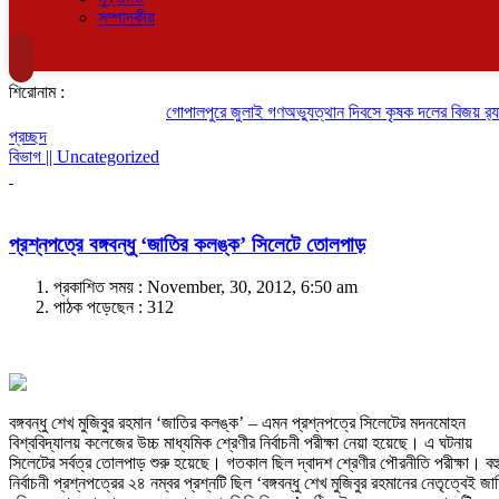
সম্পাদকীয়
শিরোনাম :
গোপালপুরে জুলাই গণঅভ্যুত্থান দিবসে কৃষক দলের বিজয় র‍্যালি
প্রচ্ছদ
বিভাগ || Uncategorized
প্রশ্নপত্রে বঙ্গবন্ধু ‘জাতির কলঙ্ক’ সিলেটে তোলপাড়
প্রকাশিত সময় : November, 30, 2012, 6:50 am
পাঠক পড়েছেন :
312
বঙ্গবন্ধু শেখ মুজিবুর রহমান ‘জাতির কলঙ্ক’ – এমন প্রশ্নপত্রে সিলেটের মদনমোহন
বিশ্ববিদ্যালয় কলেজের উচ্চ মাধ্যমিক শ্রেণীর নির্বাচনী পরীক্ষা নেয়া হয়েছে। এ ঘটনায়
সিলেটের সর্বত্র তোলপাড় শুরু হয়েছে। গতকাল ছিল দ্বাদশ শ্রেণীর পৌরনীতি পরীক্ষা। বহ
নির্বাচনী প্রশ্নপত্রের ২৪ নম্বর প্রশ্নটি ছিল ‘বঙ্গবন্ধু শেখ মুজিবুর রহমানের নেতৃত্বেই জা