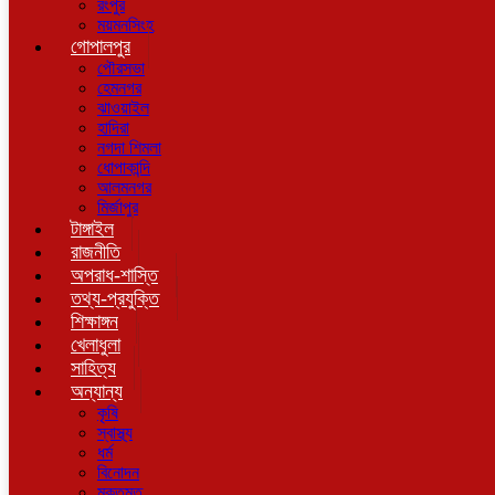
রংপুর
ময়মনসিংহ
গোপালপুর
পৌরসভা
হেমনগর
ঝাওয়াইল
হাদিরা
নগদা শিমলা
ধোপাকান্দি
আলমনগর
মির্জাপুর
টাঙ্গাইল
রাজনীতি
অপরাধ-শাস্তি
তথ্য-প্রযুক্তি
শিক্ষাঙ্গন
খেলাধুলা
সাহিত্য
অন্যান্য
কৃষি
স্বাস্থ্য
ধর্ম
বিনোদন
মুক্তমত