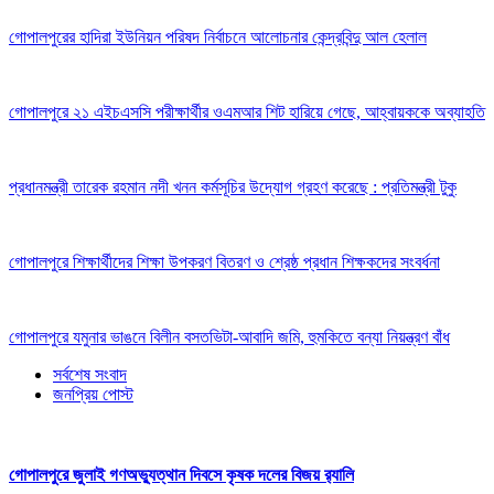
গোপালপুরের হাদিরা ইউনিয়ন পরিষদ নির্বাচনে আলোচনার কেন্দ্রবিন্দু আল হেলাল
গোপালপুরে ২১ এইচএসসি পরীক্ষার্থীর ওএমআর শিট হারিয়ে গেছে, আহ্বায়ককে অব্যাহতি
প্রধানমন্ত্রী তারেক রহমান নদী খনন কর্মসূচির উদ্যোগ গ্রহণ করেছে : প্রতিমন্ত্রী টুকু
গোপালপুরে শিক্ষার্থীদের শিক্ষা উপকরণ বিতরণ ও শ্রেষ্ঠ প্রধান শিক্ষকদের সংবর্ধনা
গোপালপুরে যমুনার ভাঙনে বিলীন বসতভিটা-আবাদি জমি, হুমকিতে বন্যা নিয়ন্ত্রণ বাঁধ
সর্বশেষ সংবাদ
জনপ্রিয় পোস্ট
গোপালপুরে জুলাই গণঅভ্যুত্থান দিবসে কৃষক দলের বিজয় র‍্যালি