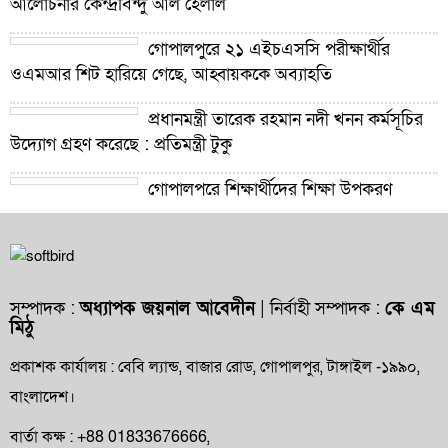
আলোচনার কেন্দ্রবিন্দু আল হেলাল
গোপালপুরে ২১ এইচএসসি পরীক্ষার্থীর
ওএমআর শিট হারিয়ে গেছে, আহ্বায়ককে অব্যাহতি
প্রধানমন্ত্রী তারেক রহমান নদী খনন কর্মসূচির
উদ্যোগ গ্রহণ করেছে : প্রতিমন্ত্রী টুকু
গোপালপুরে শিক্ষার্থীদের শিক্ষা উপকরণ
বিতরণ ও শ্রেষ্ঠ প্রধান শিক্ষকদের সংবর্ধনা
গোপালপুরে যমুনার ভাঙনে বিলীন বসতভিটা-
আবাদি জমি, হুমকিতে বন্যা নিয়ন্ত্রণ বাঁধ
সম্পাদক :
অধ্যাপক জয়নাল আবেদীন
| নির্বাহী সম্পাদক :
কে এম
মিঠু
গোপালপুরে প্রাথমিক শিক্ষা কর্মকর্তার বিরুদ্ধে
দুর্নীতি ও অনিয়মের অভিযোগ
প্রকাশক কার্যালয় : বেবি ল্যান্ড, বাজার রোড, গোপালপুর, টাঙ্গাইল -১৯৯০,
বাংলাদেশ।
গোপালপুরে উপজেলা প্রাথমিক শিক্ষা
অফিসারের বিদায় সংবর্ধনা
বার্তা কক্ষ : +88 01833676666,