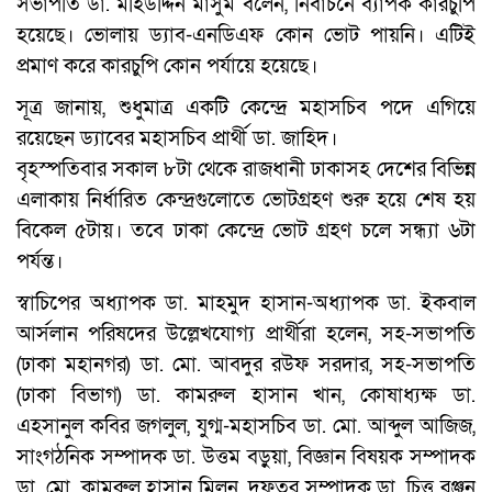
সভাপতি ডা. মহিউদ্দিন মাসুম বলেন, নির্বাচনে ব্যাপক কারচুপি
হয়েছে। ভোলায় ড্যাব-এনডিএফ কোন ভোট পায়নি। এটিই
প্রমাণ করে কারচুপি কোন পর্যায়ে হয়েছে।
সূত্র জানায়, শুধুমাত্র একটি কেন্দ্রে মহাসচিব পদে এগিয়ে
রয়েছেন ড্যাবের মহাসচিব প্রার্থী ডা. জাহিদ।
বৃহস্পতিবার সকাল ৮টা থেকে রাজধানী ঢাকাসহ দেশের বিভিন্ন
এলাকায় নির্ধারিত কেন্দ্রগুলোতে ভোটগ্রহণ শুরু হয়ে শেষ হয়
বিকেল ৫টায়। তবে ঢাকা কেন্দ্রে ভোট গ্রহণ চলে সন্ধ্যা ৬টা
পর্যন্ত।
স্বাচিপের অধ্যাপক ডা. মাহমুদ হাসান-অধ্যাপক ডা. ইকবাল
আর্সলান পরিষদের উল্লেখযোগ্য প্রার্থীরা হলেন, সহ-সভাপতি
(ঢাকা মহানগর) ডা. মো. আবদুর রউফ সরদার, সহ-সভাপতি
(ঢাকা বিভাগ) ডা. কামরুল হাসান খান, কোষাধ্যক্ষ ডা.
এহসানুল কবির জগলুল, যুগ্ম-মহাসচিব ডা. মো. আব্দুল আজিজ,
সাংগঠনিক সম্পাদক ডা. উত্তম বড়ুয়া, বিজ্ঞান বিষয়ক সম্পাদক
ডা. মো. কামরুল হাসান মিলন, দফতর সম্পাদক ডা. চিত্ত রঞ্জন