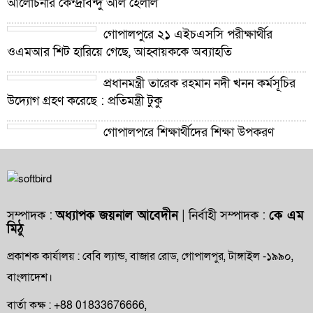
আলোচনার কেন্দ্রবিন্দু আল হেলাল
গোপালপুরে ২১ এইচএসসি পরীক্ষার্থীর
ওএমআর শিট হারিয়ে গেছে, আহ্বায়ককে অব্যাহতি
প্রধানমন্ত্রী তারেক রহমান নদী খনন কর্মসূচির
উদ্যোগ গ্রহণ করেছে : প্রতিমন্ত্রী টুকু
গোপালপুরে শিক্ষার্থীদের শিক্ষা উপকরণ
বিতরণ ও শ্রেষ্ঠ প্রধান শিক্ষকদের সংবর্ধনা
গোপালপুরে যমুনার ভাঙনে বিলীন বসতভিটা-
আবাদি জমি, হুমকিতে বন্যা নিয়ন্ত্রণ বাঁধ
সম্পাদক :
অধ্যাপক জয়নাল আবেদীন
| নির্বাহী সম্পাদক :
কে এম
মিঠু
গোপালপুরে প্রাথমিক শিক্ষা কর্মকর্তার বিরুদ্ধে
দুর্নীতি ও অনিয়মের অভিযোগ
প্রকাশক কার্যালয় : বেবি ল্যান্ড, বাজার রোড, গোপালপুর, টাঙ্গাইল -১৯৯০,
বাংলাদেশ।
গোপালপুরে উপজেলা প্রাথমিক শিক্ষা
অফিসারের বিদায় সংবর্ধনা
বার্তা কক্ষ : +88 01833676666,